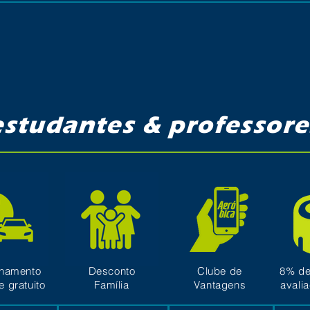
estudantes & professore
onamento
Desconto
Clube de
8% de
e gratuito
Família
Vantagens
avali