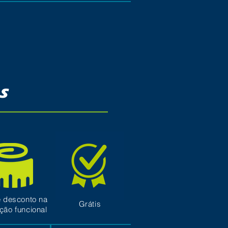
s
 desconto na
Grátis
ação funcional