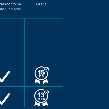
desconto na
Grátis
ção funcional